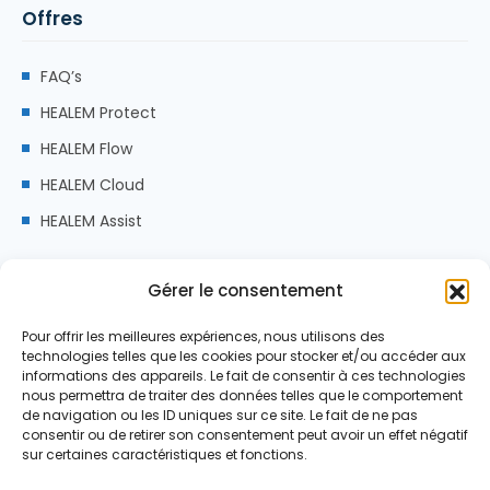
Offres
FAQ’s
HEALEM Protect
HEALEM Flow
HEALEM Cloud
HEALEM Assist
Adresse
Gérer le consentement
Pour offrir les meilleures expériences, nous utilisons des
ZA Pic Pyrénées Innovation,
technologies telles que les cookies pour stocker et/ou accéder aux
65150 Saint-Laurent-De-Neste
informations des appareils. Le fait de consentir à ces technologies
nous permettra de traiter des données telles que le comportement
Email:
Hello@healem.fr
de navigation ou les ID uniques sur ce site. Le fait de ne pas
consentir ou de retirer son consentement peut avoir un effet négatif
Phone:
+33 (0) 5 32 09 28 67
sur certaines caractéristiques et fonctions.