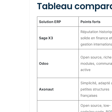
Tableau compara
Solution ERP
Points forts
Réputation historiq
Sage X3
solide en finance e
gestion internation
Open source, riche
Odoo
modules, communa
active
Simplicité, adapté
Axonaut
petites structures
françaises
Open source, low-
code/no-code, RG