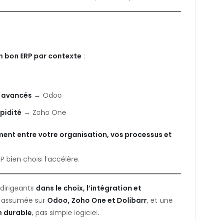
n bon ERP par contexte
:
s avancés
→ Odoo
apidité
→ Zoho One
ment entre votre organisation, vos processus et
P bien choisi l’accélère.
dirigeants
dans le choix, l’intégration et
e assumée sur
Odoo, Zoho One et Dolibarr
, et une
n durable
, pas simple logiciel.