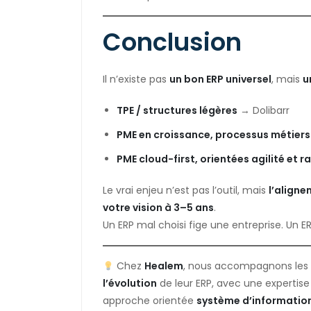
Conclusion
Il n’existe pas
un bon ERP universel
, mais
u
TPE / structures légères
→ Dolibarr
PME en croissance, processus métier
PME cloud-first, orientées agilité et r
Le vrai enjeu n’est pas l’outil, mais
l’aligne
votre vision à 3–5 ans
.
Un ERP mal choisi fige une entreprise. Un ER
Chez
Healem
, nous accompagnons les 
l’évolution
de leur ERP, avec une expertis
approche orientée
système d’informatio