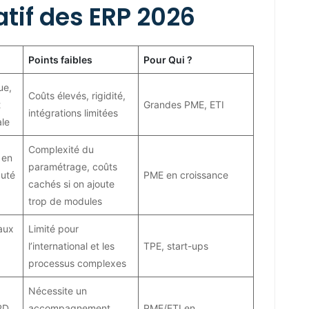
tif des ERP 2026
Points faibles
Pour Qui ?
ue,
Coûts élevés, rigidité,
t
Grandes PME, ETI
intégrations limitées
ale
Complexité du
 en
paramétrage, coûts
uté
PME en croissance
cachés si on ajoute
trop de modules
 aux
Limité pour
l’international et les
TPE, start-ups
processus complexes
Nécessite un
PD
accompagnement
PME/ETI en