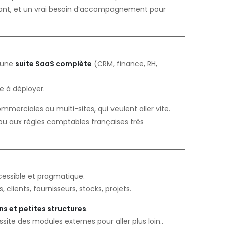
eant, et un vrai besoin d’accompagnement pour
s une
suite SaaS complète
(CRM, finance, RH,
e à déployer.
ommerciales ou multi-sites, qui veulent aller vite.
 ou aux règles comptables françaises très
cessible et pragmatique.
 clients, fournisseurs, stocks, projets.
ns et petites structures
.
te des modules externes pour aller plus loin..